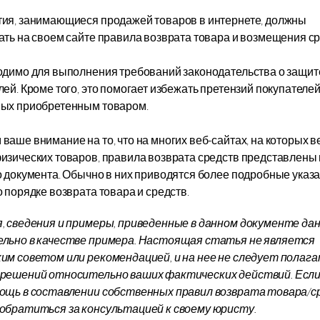
ия, занимающиеся продажей товаров в интернете, должны
ать на своем сайте правила возврата товара и возмещения ср
одимо для выполнения требований законодательства о защит
ей. Кроме того, это помогает избежать претензий покупателей
ых приобретенным товаром.
аше внимание на то, что на многих веб-сайтах, на которых в
изических товаров, правила возврата средств представлены 
о документа. Обычно в них приводятся более подробные указа
 порядке возврата товара и средств.
, сведения и примеры, приведенные в данном документе да
льно в качестве примера. Настоящая статья не является
им советом или рекомендацией, и на нее не следует полага
решений относительно ваших фактических действий. Если
ощь в составлении собственных правил возврата товара/с
обратиться за консультацией к своему юристу.