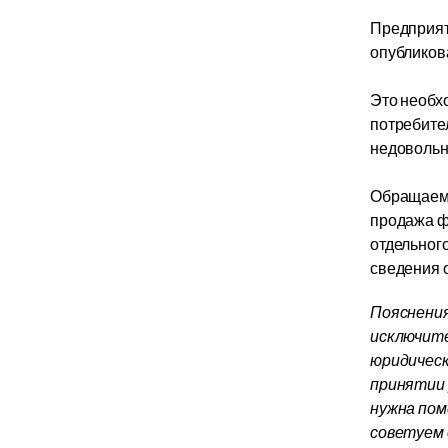
Предприят
опубликов
Это необх
потребител
недовольн
Обращаем в
продажа ф
отдельног
сведения о
Пояснения
исключите
юридическ
принятии 
нужна пом
советуем 