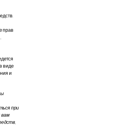
едств.
е прав
,
едется
в виде
ния и
ны
ться при
 вам
редств,